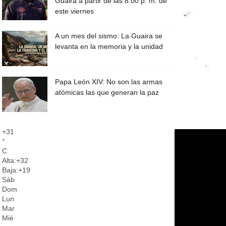
Guaira a partir de las 8:00 p. m. de
este viernes
A un mes del sismo: La Guaira se
levanta en la memoria y la unidad
Papa León XIV: No son las armas
atómicas las que generan la paz
+
31
°
C
Alta:
+
32
Baja:
+
19
Sáb
Dom
Lun
Mar
Mié