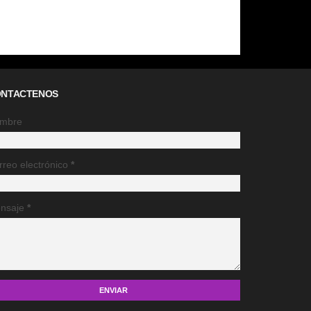
NTACTENOS
mbre
rreo electrónico
*
nsaje
*