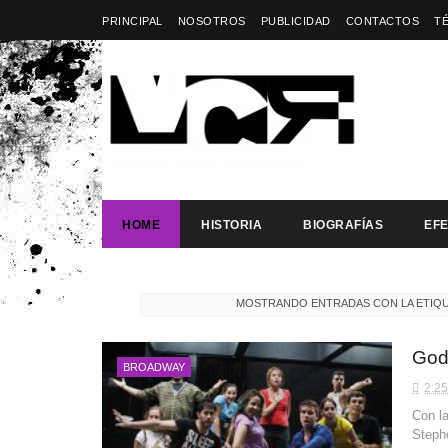
PRINCIPAL
NOSOTROS
PUBLICIDAD
CONTACTOS
T
HOME
HISTORIA
BIOGRAFÍAS
EF
MOSTRANDO ENTRADAS CON LA ETIQ
Gods
BROADWAY
2:25
Con l
Stephe