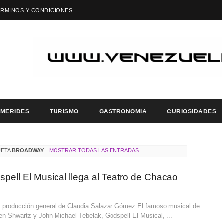
ÉRMINOS Y CONDICIONES
EMERIDES
TURISMO
GASTRONOMIA
CURIOSIDADES
UETA
BROADWAY
.
MOSTRAR TODAS LAS ENTRADAS
pell El Musical llega al Teatro de Chacao
a producción general de Claudia Salazar Gómez El famoso musical de
n Shwartz y John-Michael Tebelak, Godspell El Musical, ...