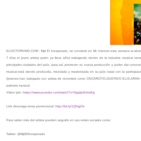
ELVICTORIANO.COM - Mjd El Inesperado, se convierte en Mr. Internet esta semana al alcanza
7 días el joven artista quien ya lleva años trabajando dentro de la industria musical v
principales ciudades del país, para así promover su nueva producción y poder dar conoce
musical está siendo producida, mezclada y masterizada en su país natal con la par
Quienes han trabajado con artista de renombre como OSCARCITO,GUSTAVO ELIS,ARAN ON
palestra musical.
Video lyric:
https://www.youtube.com/watch?v=0gqfpdUmsKg
Link descarga tema promocional:
http://bit.ly/1QhigOe
Para saber más del artista pueden seguirlo en sus redes sociales como:
Twitter: @MjdElInesperado