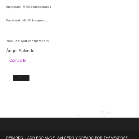
Instagram: @MjdElInesperado1
Facebook: Mjd El Inesperado
YouTube: MjdElInesperadoTV
Ángel Salcedo
Compartir
‹
DESARROLLADO POR ANGEL SALCEDO Y CREADO POR
THEMEXPOSE