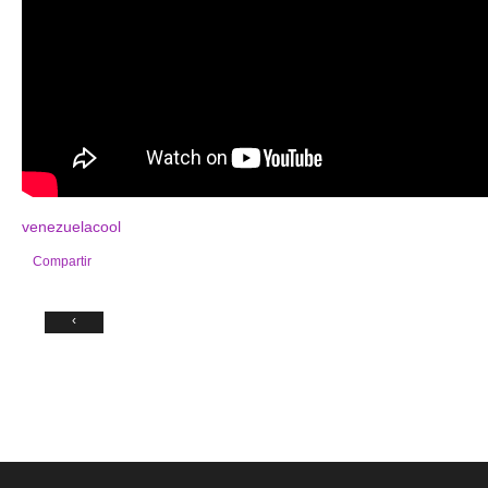
venezuelacool
Compartir
‹