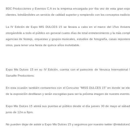
BDC Producciones y Eventos C.A es la empresa encargada por 4ta vez de esta gran exposic
clientes, brindándoles un servicio de calidad superior y rompiendo con los conceptos tradici
La IV Edición de Expo MIS DULCES 15 se llevara a cabo en el marco del 15vo Aniversar
otorgándole a todo el público en general cuatro días de total entretenimiento y la más comp
agencias de festejo, orquestas y grupos musicales, estudios de fotografía, casas repostera
otros, para tener una fiesta de quince años inolvidable.
Expo Mis Dulces 15 en su IV Edición, cuenta con el patrocinio de Verusca Internationa
Sanalife Productions.
En esta ocasión también contaremos con el Concurso “MISS DULCES 15” en donde se elegir
de la exposición desfilaran y serán escogidas para ser la próxima imagen de nuestro evento
Expo Mis Dulces 15 abrirá sus puertas al público desde el día jueves 30 de mayo al sába
junio de 12m a 8pm.
No pueden dejar de asistir a Expo Mis Dulces 15 y seguirnos por nuestro twitter @misdulces1