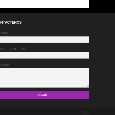
NTACTENOS
mbre
rreo electrónico
*
nsaje
*