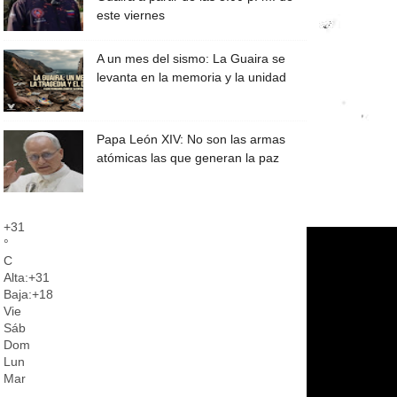
este viernes
A un mes del sismo: La Guaira se
levanta en la memoria y la unidad
Papa León XIV: No son las armas
atómicas las que generan la paz
+
31
°
C
Alta:
+
31
Baja:
+
18
Vie
Sáb
Dom
Lun
Mar