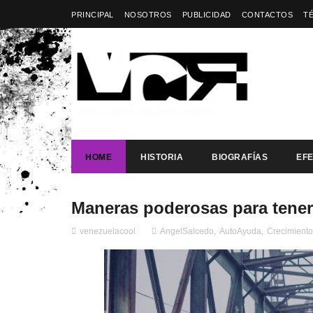
PRINCIPAL
NOSOTROS
PUBLICIDAD
CONTACTOS
T
HOME
HISTORIA
BIOGRAFÍAS
EF
Maneras poderosas para tener 
venezuelacool
AngelSalcedo
,
AutoAyuda
,
Crecimiento