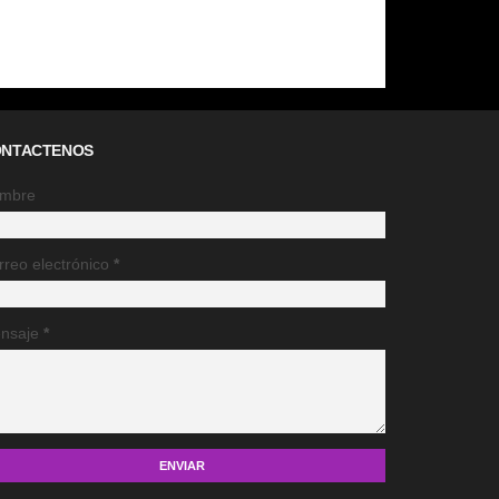
NTACTENOS
mbre
rreo electrónico
*
nsaje
*