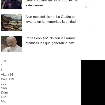
Guaira a partir de las 8:00 p. m. de
este viernes
A un mes del sismo: La Guaira se
levanta en la memoria y la unidad
Papa León XIV: No son las armas
atómicas las que generan la paz
+
31
°
C
Alta:
+
34
Baja:
+
19
Jue
Sáb
Dom
Lun
Mar