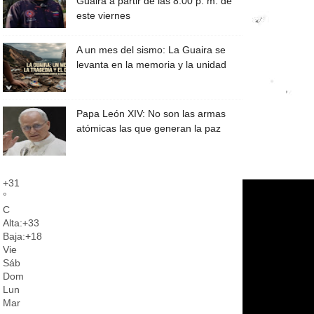
Guaira a partir de las 8:00 p. m. de
este viernes
A un mes del sismo: La Guaira se
levanta en la memoria y la unidad
Papa León XIV: No son las armas
atómicas las que generan la paz
+
31
°
C
Alta:
+
33
Baja:
+
18
Vie
Sáb
Dom
Lun
Mar