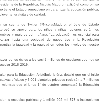
residente de la República, Nicolás Maduro, ratificó el compromiso
ue tiene el Estado venezolano en garantizar la educación pública,
cluyente, gratuita y de calidad.
n su cuenta de Twitter @NicolasMaduro, el Jefe de Estado
xpresó su apoyo para los niños y niñas, quienes serán los
ombres y mujeres del mañana. “La educación es esencial para
vanzar hacia una sociedad de nuevo tipo y la Revolución
arantiza la igualdad y la equidad en todos los niveles de nuestro
mayor de los éxitos a los casi 8 millones de escolares que hoy se
 escolar 2018-2019.
ar para la Educación, Aristóbulo Istúriz, detalló que en el inicio
cativas oficiales y 5.001 planteles privados recibirán a 7 millones
a; mientras que el lunes 1° de octubre comenzará la Educación
uden a escuelas públicas y 1 millón 202 mil 573 a instituciones