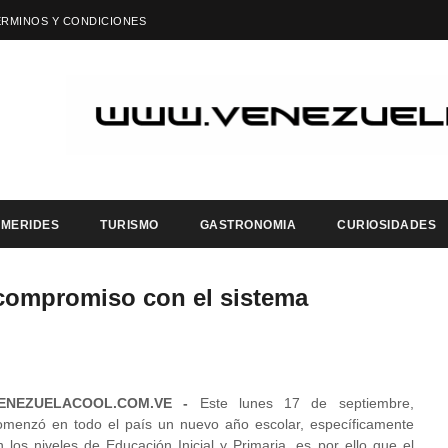
ÉRMINOS Y CONDICIONES
EMERIDES
TURISMO
GASTRONOMIA
CURIOSIDADES
 compromiso con el sistema
ENEZUELACOOL.COM.VE -
Este lunes 17 de septiembre,
omenzó en todo el país un nuevo año escolar, específicamente
n los niveles de Educación Inicial y Primaria, es por ello que el