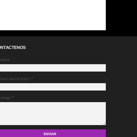
NTACTENOS
mbre
rreo electrónico
*
nsaje
*