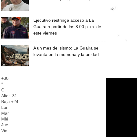
Ejecutivo restringe acceso a La
Guaira a partir de las 8:00 p. m. de
este viernes
A un mes del sismo: La Guaira se
levanta en la memoria y la unidad
+
30
°
C
Alta:
+
31
Baja:
+
24
Lun
Mar
Mié
Jue
Vie