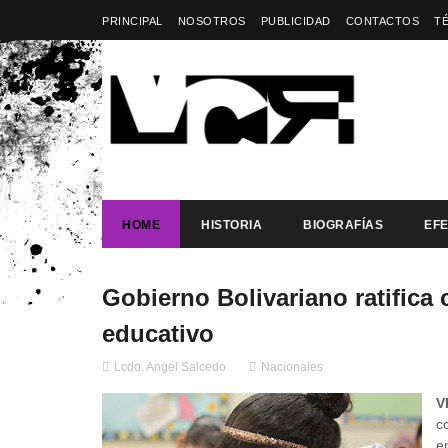
PRINCIPAL
NOSOTROS
PUBLICIDAD
CONTACTOS
T
HOME
HISTORIA
BIOGRAFÍAS
EF
Gobierno Bolivariano ratifica
educativo
Lcdo. Angel Salcedo
Nacionales
V
c
e