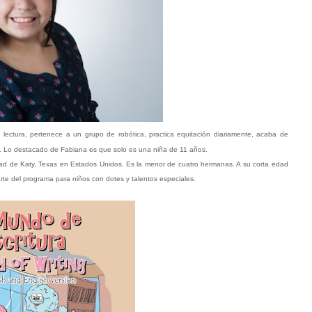
ectura, pertenece a un grupo de robótica, practica equitación diariamente, acaba de
mpo. Lo destacado de Fabiana es que solo es una niña de 11 años.
ad de Katy, Texas en Estados Unidos. Es la menor de cuatro hermanas. A su corta edad
rte del programa para niños con dotes y talentos especiales.