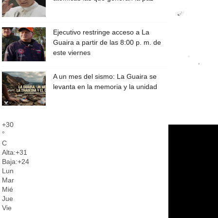
Ejecutivo restringe acceso a La
Guaira a partir de las 8:00 p. m. de
este viernes
A un mes del sismo: La Guaira se
levanta en la memoria y la unidad
+
30
°
C
Alta:
+
31
Baja:
+
24
Lun
Mar
Mié
Jue
Vie