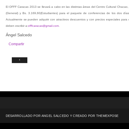
El OFFF Caracas 2013 se llevará a cabo en las distintas áreas del Centro Cultural Chacao,
(General) y Bs. 3.169,60(Estudiantes) para el paquete de conferencias de los dos días
Actualmente se pueden adquirir con atractivos descuentos y con precios especiales para es
deben escribir a:
offfcaracas@gmail.com
.
Ángel Salcedo
Compartir
‹
DESARROLLADO POR ANGEL SALCEDO Y CREADO POR
THEMEXPOSE