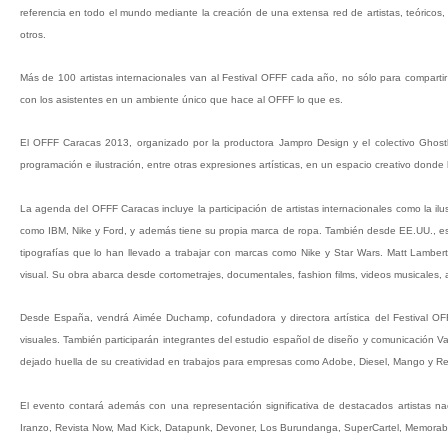
referencia en todo el mundo mediante la creación de una extensa red de artistas, teóricos
otros.
Más de 100 artistas internacionales van al Festival OFFF cada año, no sólo para compartir 
con los asistentes en un ambiente único que hace al OFFF lo que es.
El OFFF Caracas 2013, organizado por la productora Jampro Design y el colectivo Ghostla
programación e ilustración, entre otras expresiones artísticas, en un espacio creativo donde l
La agenda del OFFF Caracas incluye la participación de artistas internacionales como la 
como IBM, Nike y Ford, y además tiene su propia marca de ropa. También desde EE.UU., est
tipografías que lo han llevado a trabajar con marcas como Nike y Star Wars. Matt Lambert
visual. Su obra abarca desde cortometrajes, documentales, fashion films, videos musicales,
Desde España, vendrá Aimée Duchamp, cofundadora y directora artística del Festival OFF
visuales. También participarán integrantes del estudio español de diseño y comunicación Vasav
dejado huella de su creatividad en trabajos para empresas como Adobe, Diesel, Mango y Re
El evento contará además con una representación significativa de destacados artistas n
Iranzo, Revista Now, Mad Kick, Datapunk, Devoner, Los Burundanga, SuperCartel, Memorabi