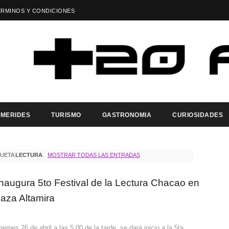
ÉRMINOS Y CONDICIONES
EMERIDES
TURISMO
GASTRONOMIA
CURIOSIDADES
QUETA
LECTURA
.
MOSTRAR TODAS LAS ENTRADAS
naugura 5to Festival de la Lectura Chacao en
laza Altamira
iernes 26 de abril a las 5:00 de la tarde, se dará inicio a la 5ta