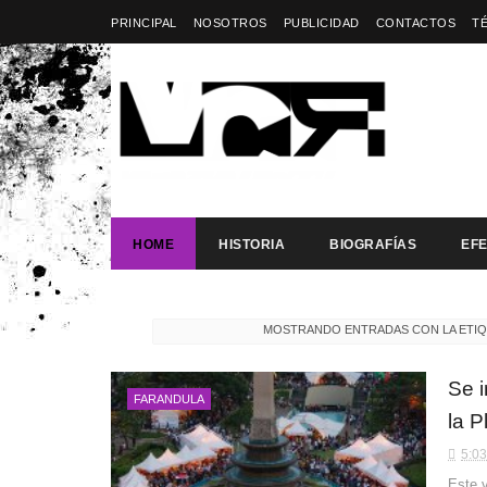
PRINCIPAL
NOSOTROS
PUBLICIDAD
CONTACTOS
T
HOME
HISTORIA
BIOGRAFÍAS
EF
MOSTRANDO ENTRADAS CON LA ETI
Se i
FARANDULA
la P
5:03
Este v