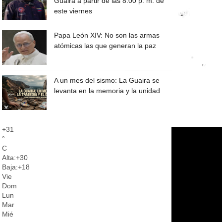
Guaira a partir de las 8:00 p. m. de
este viernes
Papa León XIV: No son las armas
atómicas las que generan la paz
A un mes del sismo: La Guaira se
levanta en la memoria y la unidad
+
31
°
C
Alta:
+
30
Baja:
+
18
Vie
Dom
Lun
Mar
Mié