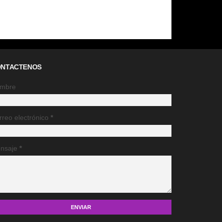
NTACTENOS
mbre
rreo electrónico
*
nsaje
*