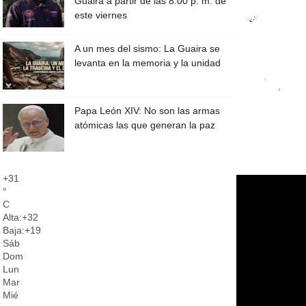
Guaira a partir de las 8:00 p. m. de
este viernes
A un mes del sismo: La Guaira se
levanta en la memoria y la unidad
Papa León XIV: No son las armas
atómicas las que generan la paz
+
31
°
C
Alta:
+
32
Baja:
+
19
Sáb
Dom
Lun
Mar
Mié