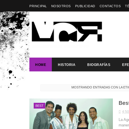
PRINCIPAL
NOSOTROS
PUBLICIDAD
CONTACTOS
T
HOME
HISTORIA
BIOGRAFÍAS
EF
MOSTRANDO ENTRADAS CON LA ET
Bes
BEST
4:50
La Age
manera