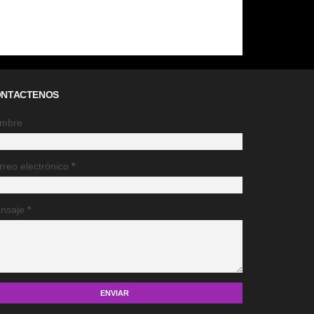
NTACTENOS
mbre
rreo electrónico
*
nsaje
*