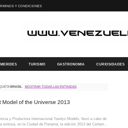
ÉRMINOS Y CONDICIONES
EMERIDES
TURISMO
GASTRONOMIA
CURIOSIDADES
IQUETA
BRASIL
.
MOSTRAR TODAS LAS ENTRADAS
t Model of the Universe 2013
ncia y Productora Internacional Yarelys Models, llevó a cabo de
 exitosa, en la Ciudad de Panamá, la edición 2013 del Certam...