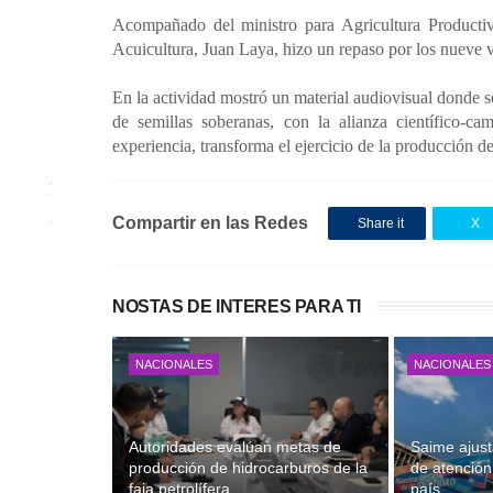
Acompañado del ministro para Agricultura Productiv
Acuicultura, Juan Laya, hizo un repaso por los nueve 
En la actividad mostró un material audiovisual donde 
de semillas soberanas, con la alianza científico-ca
experiencia, transforma el ejercicio de la producción de
Compartir en las Redes
Share it
X
NOSTAS DE INTERES PARA TI
NACIONALES
NACIONALES
Autoridades evalúan metas de
Saime ajust
producción de hidrocarburos de la
de atención 
faja petrolífera
país