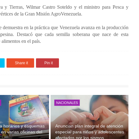
a y Tierras, Wilmar Castro Soteldo y el ministro para Pesca y
vértices de la Gran Misión AgroVenezuela.
se demuestra en la práctica que Venezuela avanza en la producción
mpesina.
Destacó que cada semilla soberana que nace de esta
 alimentos en el país.
Share it
Pin it
NACIONALES
a horarios y esquemas
Anuncian plan integral de atención
en varias oficinas del
especial para niños y adolescentes
afectados por los sismos