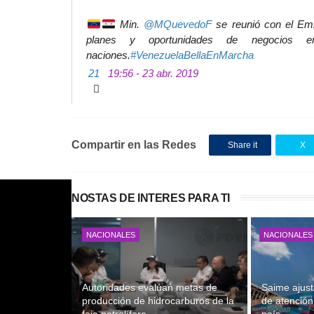
 Min. 
@
MQuevedoF
 se reunió con el Emb
planes y oportunidades de negocios e
naciones.
#
VenezuelaBellaEnMarcha
21
19:56 - 23 abr. 2019
Compartir en las Redes
Share it
X
NOSTAS DE INTERES PARA TI
NACIONALES
NACIONALES
Autoridades evalúan metas de
Saime ajust
producción de hidrocarburos de la
de atención 
faja petrolífera
país