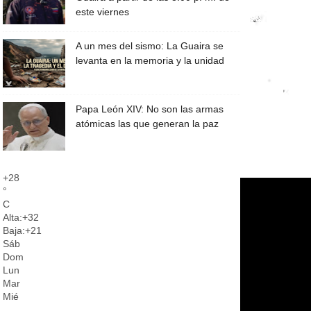
este viernes
A un mes del sismo: La Guaira se
levanta en la memoria y la unidad
Papa León XIV: No son las armas
atómicas las que generan la paz
+
28
°
C
Alta:
+
32
Baja:
+
21
Sáb
Dom
Lun
Mar
Mié