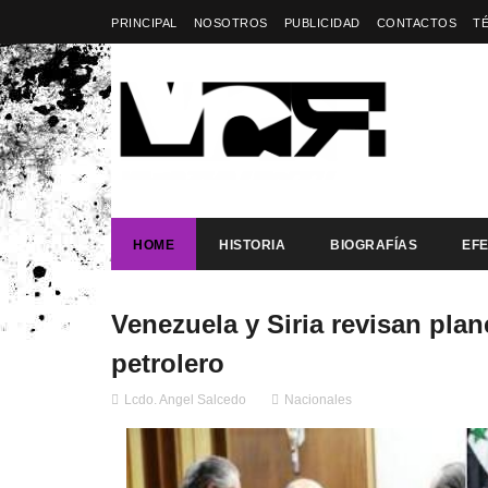
PRINCIPAL
NOSOTROS
PUBLICIDAD
CONTACTOS
T
HOME
HISTORIA
BIOGRAFÍAS
EF
Venezuela y Siria revisan pla
petrolero
Lcdo. Angel Salcedo
Nacionales