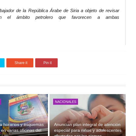
ajador de la República Árabe de Siria a objeto de revisar 
n el ámbito petrolero que favorecen a ambas 
Share it
Pin it
NACIONALES
a horarios y esquemas
Anuncian plan integral de atención
en varias oficinas del
especial para niños y adolescentes
afectados por los sismos