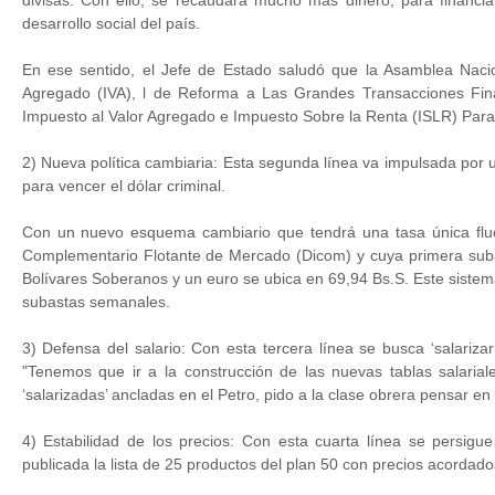
divisas. Con ello, se recaudará mucho más dinero, para financiar
desarrollo social del país.
En ese sentido, el Jefe de Estado saludó que la Asamblea Naci
Agregado (IVA), l de Reforma a Las Grandes Transacciones Fina
Impuesto al Valor Agregado e Impuesto Sobre la Renta (ISLR) Para 
2) Nueva política cambiaria: Esta segunda línea va impulsada por u
para vencer el dólar criminal.
Con un nuevo esquema cambiario que tendrá una tasa única fluc
Complementario Flotante de Mercado (Dicom) y cuya primera subas
Bolívares Soberanos y un euro se ubica en 69,94 Bs.S. Este sistema
subastas semanales.
3) Defensa del salario: Con esta tercera línea se busca ‘salarizar
"Tenemos que ir a la construcción de las nuevas tablas salarial
‘salarizadas’ ancladas en el Petro, pido a la clase obrera pensar en 
4) Estabilidad de los precios: Con esta cuarta línea se persigu
publicada la lista de 25 productos del plan 50 con precios acordado