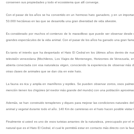
conserven sus propiedades y todo el ecosistema que allí converge.
Con el pasar de los años se ha convertido en un hermoso hato ganadero, y en un importan
53.000 hectáreas en las que se desarrolla una gran diversidad de vida silvestre.
Es considerado por muchos el comienzo de lo maravilloso que puede ser observar desde cer
grandes espectáculos de la vida animal. Con el pasar de los años ha ganado una gran fama den
Es tanto el interés que ha despertado el Hato El Cedral en los últimos años dentro de n
televisión venezolana (Mochileros, Los Viajes de Montenegro, Horizontes de Venezuela, entre
abierta conectada con esa naturaleza virgen, conociendo la experiencia de observar más 
otras clases de animales que se dan cita en este hato.
La fauna es rica y amplia en mamíferos y reptiles. Se pueden observar zorros, osos palme
mención tienen los chigüires (el roedor más grande del mundo) con una población aproxima
Además, se han construido terraplenes y diques para mejorar las condiciones naturales d
animal y vegetal durante todo el año. 140 Km de carreteras en el hato hacen posible visitar 
Finalmente si usted es uno de esos turistas amantes de la naturaleza, preocupado por el mu
natural que es el Hato El Cedral, el cual le permitirá estar en contacto más directo con la fa