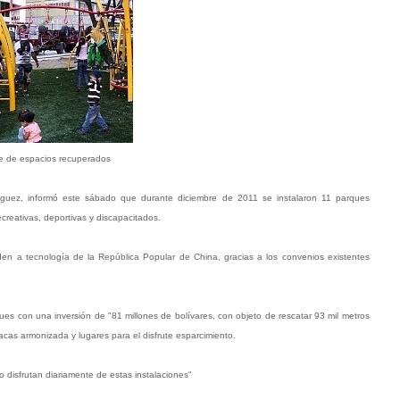
te de espacios recuperados
dríguez, informó este sábado que durante diciembre de 2011 se instalaron 11 parques
reativas, deportivas y discapacitados.
en a tecnología de la República Popular de China, gracias a los convenios existentes
es con una inversión de "81 millones de bolívares, con objeto de rescatar 93 mil metros
as armonizada y lugares para el disfrute esparcimiento.
 disfrutan diariamente de estas instalaciones"