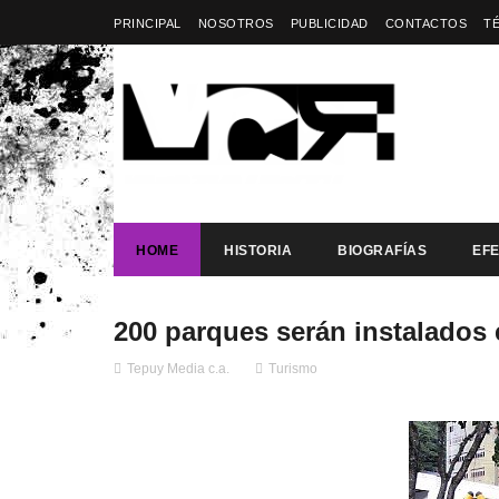
PRINCIPAL
NOSOTROS
PUBLICIDAD
CONTACTOS
T
HOME
HISTORIA
BIOGRAFÍAS
EF
200 parques serán instalados 
Tepuy Media c.a.
Turismo