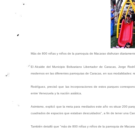
Más de 800 niñas y niños de la parroquia de Macarao disfrutan diariamen
El Alcalde del Municipio Bolivariano Libertador de Caracas, Jorge Ro
modernos en las diferentes parroquias de Caracas, en sus modalidades: rec
Rodríguez, precisó que las incorporaciones de estos parques correspond
entre Venezuela y la nación asiática.
Asimismo, explicó que la meta para mediados este año es situar 200 parqu
cuadrados de espacios que estaban descuidados", a fin de tener una Carac
También detalló que "más de 800 niñas y niños de la parroquia de Macarao