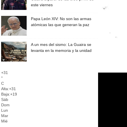
este viernes
Papa León XIV: No son las armas
atómicas las que generan la paz
A un mes del sismo: La Guaira se
levanta en la memoria y la unidad
+
31
°
C
Alta:
+
31
Baja:
+
19
Sáb
Dom
Lun
Mar
Mié