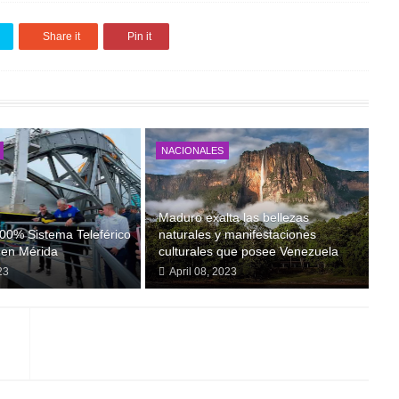
Share it
Pin it
NACIONALES
Maduro exalta las bellezas
00% Sistema Teleférico
naturales y manifestaciones
en Mérida
culturales que posee Venezuela
23
April 08, 2023