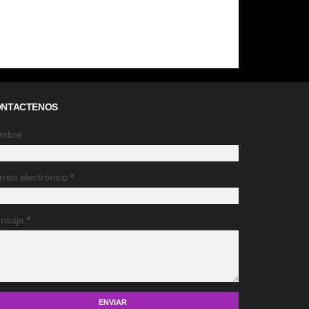
NTACTENOS
mbre
rreo electrónico
*
nsaje
*