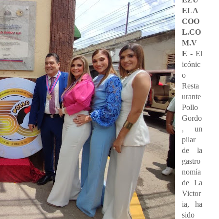
ELA
COO
L.CO
M.V
E -
El
icónic
o
Resta
urante
Pollo
Gordo
, un
pilar
de la
gastro
nomía
de La
Victor
ia, ha
sido