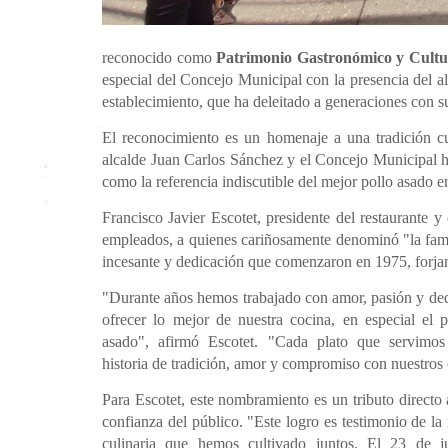
reconocido como
Patrimonio Gastronómico y Cultur
especial del Concejo Municipal con la presencia del al
establecimiento, que ha deleitado a generaciones con 
El reconocimiento es un homenaje a una tradición cu
alcalde Juan Carlos Sánchez y el Concejo Municipal hi
como la referencia indiscutible del mejor pollo asado e
Francisco Javier Escotet, presidente del restaurante y
empleados, a quienes cariñosamente denominó "la fami
incesante y dedicación que comenzaron en 1975, forjan
"Durante años hemos trabajado con amor, pasión y ded
ofrecer lo mejor de nuestra cocina, en especial el p
asado", afirmó Escotet. "Cada plato que servimo
historia de tradición, amor y compromiso con nuestros 
Para Escotet, este nombramiento es un tributo directo a
confianza del público. "Este logro es testimonio de la 
culinaria que hemos cultivado juntos. El 23 de j