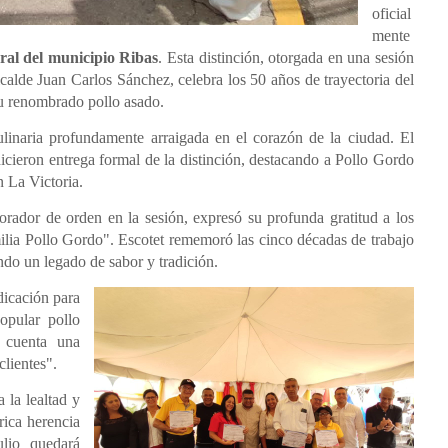
oficial
mente
al del municipio Ribas
. Esta distinción, otorgada en una sesión
calde Juan Carlos Sánchez, celebra los 50 años de trayectoria del
su renombrado pollo asado.
linaria profundamente arraigada en el corazón de la ciudad. El
cieron entrega formal de la distinción, destacando a Pollo Gordo
n La Victoria.
 orador de orden en la sesión, expresó su profunda gratitud a los
lia Pollo Gordo". Escotet rememoró las cinco décadas de trabajo
do un legado de sabor y tradición.
icación para
opular pollo
s cuenta una
clientes".
 la lealtad y
rica herencia
ulio quedará