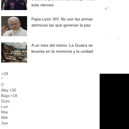
este viernes
Papa León XIV: No son las armas
atómicas las que generan la paz
A un mes del sismo: La Guaira se
levanta en la memoria y la unidad
+
29
°
C
Alta:
+
30
Baja:
+
18
Dom
Lun
Mar
Mié
Jue