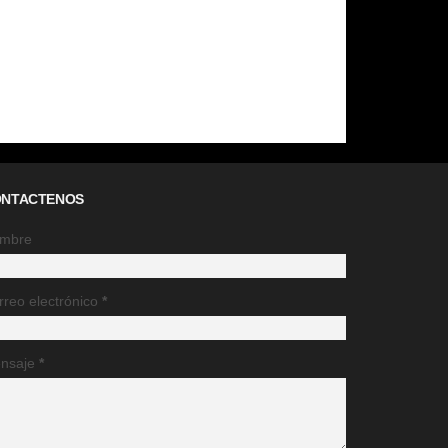
NTACTENOS
mbre
rreo electrónico
*
nsaje
*