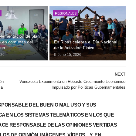
REGIONALES
plementación de plan
je en comunas del
En Ribas celebra el Día Nacional
gua
de la Actividad Física
026
June 15, 2026
NEXT
ión
Venezuela Experimenta un Robusto Crecimiento Económico
ia
Impulsado por Políticas Gubernamentales
PONSABLE DEL BUEN O MAL USO Y SUS
GA EN LOS SISTEMAS TELEMÁTICOS EN LOS QUE
 HACE RESPONSABLE DE LAS OPINIONES VERTIDAS
S DE OPINIÓN, IMÁGENES, VÍDEOS... Y, EN