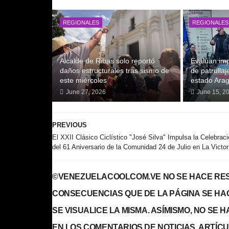
REGIONALES
REGIONALES
Alcalde de Ribas solo reportó
Evalúan im
daños estructurales tras sismo de
de patrulla
este miércoles
estado Ara
June 27, 2026
June 15, 2
PREVIOUS
El XXII Clásico Ciclístico "José Silva" Impulsa la Celebrac
del 61 Aniversario de la Comunidad 24 de Julio en La Victor
©VENEZUELACOOLCOM.VE NO SE HACE RES
CONSECUENCIAS QUE DE LA PÁGINA SE HA
SE VISUALICE LA MISMA. ASÍMISMO, NO SE
EN LOS COMENTARIOS DE NOTICIAS, ARTÍCULO