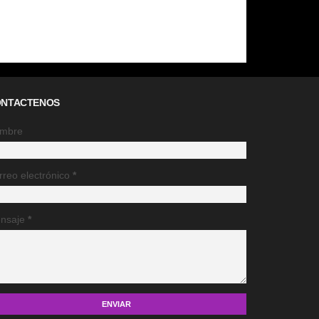
NTACTENOS
mbre
rreo electrónico
*
nsaje
*