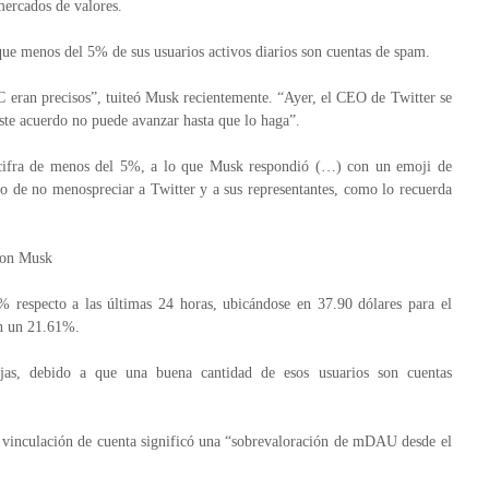
 mercados de valores.
ue menos del 5% de sus usuarios activos diarios son cuentas de spam.
C eran precisos”, tuiteó Musk recientemente. “Ayer, el CEO de Twitter se
te acuerdo no puede avanzar hasta que lo haga”.
la cifra de menos del 5%, a lo que Musk respondió (…) con un emoji de
o de no menospreciar a Twitter y a sus representantes, como lo recuerda
Elon Musk
% respecto a las últimas 24 horas, ubicándose en 37.90 dólares para el
on un 21.61%.
as, debido a que una buena cantidad de esos usuarios son cuentas
e vinculación de cuenta significó una “sobrevaloración de mDAU desde el