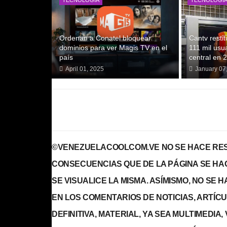
TECNOLOGIA
TECNOLOGI
Ordenan a Conatel bloquear
Cantv resti
dominios para ver Magis TV en el
111 mil usua
país
central en 
April 01, 2025
January 07
©VENEZUELACOOLCOM.VE NO SE HACE RES
CONSECUENCIAS QUE DE LA PÁGINA SE HA
SE VISUALICE LA MISMA. ASÍMISMO, NO SE
EN LOS COMENTARIOS DE NOTICIAS, ARTÍCULO
DEFINITIVA, MATERIAL, YA SEA MULTIMEDIA