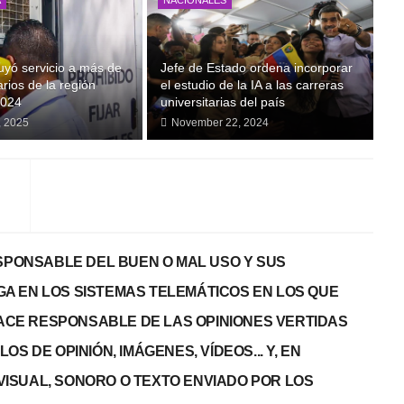
A
NACIONALES
tuyó servicio a más de
Jefe de Estado ordena incorporar
rios de la región
el estudio de la IA a las carreras
2024
universitarias del país
, 2025
November 22, 2024
PONSABLE DEL BUEN O MAL USO Y SUS
GA EN LOS SISTEMAS TELEMÁTICOS EN LOS QUE
 HACE RESPONSABLE DE LAS OPINIONES VERTIDAS
S DE OPINIÓN, IMÁGENES, VÍDEOS... Y, EN
, VISUAL, SONORO O TEXTO ENVIADO POR LOS