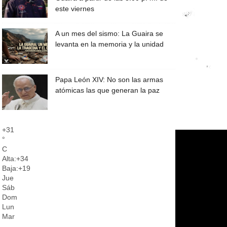
este viernes
A un mes del sismo: La Guaira se
levanta en la memoria y la unidad
Papa León XIV: No son las armas
atómicas las que generan la paz
+
31
°
C
Alta:
+
34
Baja:
+
19
Jue
Sáb
Dom
Lun
Mar