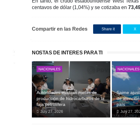
En tanto, el crudo estadounidense West Texas 
centavos de dólar (1,04%) y se cotizaba en
73,4
Compartir en las Redes
Share it
X
NOSTAS DE INTERES PARA TI
NACIONALES
NACIONALES
Autoridades evalúan metas de
Saime ajust
producción de hidrocarburos de la
de atención 
faja petrolífera
país
July 27, 2026
July 27, 20