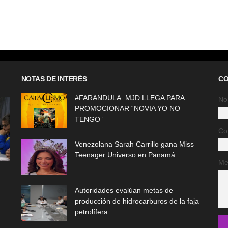
NOTAS DE INTERÉS
CO
#FARANDULA: MJD LLEGA PARA
No
PROMOCIONAR “NOVIA YO NO
TENGO”
Co
Venezolana Sarah Carrillo gana Miss
Teenager Universo en Panamá
Me
Autoridades evalúan metas de
producción de hidrocarburos de la faja
petrolífera