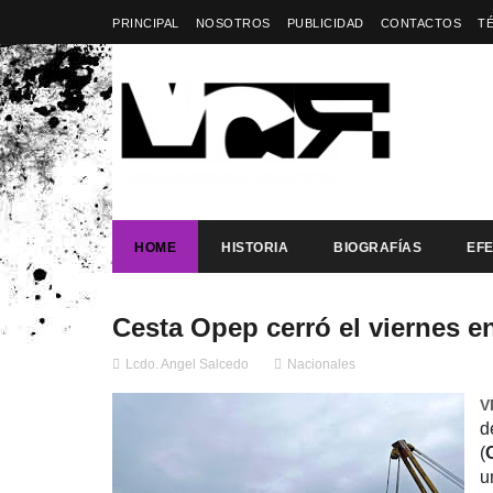
PRINCIPAL
NOSOTROS
PUBLICIDAD
CONTACTOS
T
HOME
HISTORIA
BIOGRAFÍAS
EF
Cesta Opep cerró el viernes en
Lcdo. Angel Salcedo
Nacionales
V
d
(
u