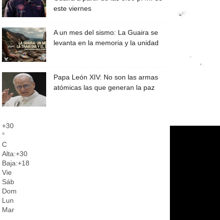
este viernes
A un mes del sismo: La Guaira se
levanta en la memoria y la unidad
Papa León XIV: No son las armas
atómicas las que generan la paz
+
30
°
C
Alta:
+
30
Baja:
+
18
Vie
Sáb
Dom
Lun
Mar