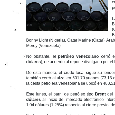
c
p
L
B
(
B
Bonny Light (Nigeria), Qatar Marine (Qatar), Ara
Merey (Venezuela).
No obstante, el
petróleo venezolano
cerró e
dólares
), de acuerdo al reporte divulgado por el 
De esta manera, el crudo local sigue su tenden
también cerró al alza, en 501,70 yuanes (73,13 dó
la cesta petrolera venezolana se ubicó en 483,51
Este lunes, el barril de petróleo tipo
Brent
del 
dólares
al inicio del mercado electrónico Inte
1,04 dólares (1,25%) respecto al cierre previo, de