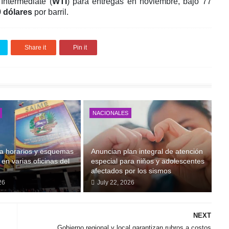
Intermediate (
WTI
) para entregas en noviembre, bajó 77
9 dólares
por barril.
Share it
Pin it
NACIONALES
a horarios y esquemas
Anuncian plan integral de atención
en varias oficinas del
especial para niños y adolescentes
afectados por los sismos
26
July 22, 2026
NEXT
Gobierno regional y local garantizan rubros a costos