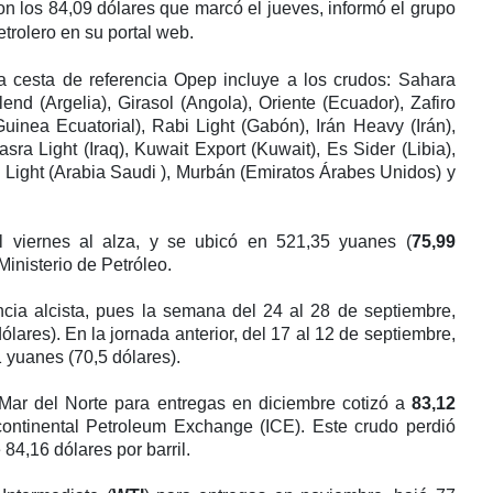
on los 84,09 dólares que marcó el jueves, informó el grupo
etrolero en su portal web.
a cesta de referencia Opep incluye a los crudos: Sahara
lend (Argelia), Girasol (Angola), Oriente (Ecuador), Zafiro
Guinea Ecuatorial), Rabi Light (Gabón), Irán Heavy (Irán),
asra Light (Iraq), Kuwait Export (Kuwait), Es Sider (Libia),
b Light (Arabia Saudi ), Murbán (Emiratos Árabes Unidos) y
l viernes al alza, y se ubicó en 521,35 yuanes (
75,99
Ministerio de Petróleo.
cia alcista, pues la semana del 24 al 28 de septiembre,
lares). En la jornada anterior, del 17 al 12 de septiembre,
 yuanes (70,5 dólares).
Mar del Norte para entregas en diciembre cotizó a
83,12
rcontinental Petroleum Exchange (ICE). Este crudo perdió
 84,16 dólares por barril.