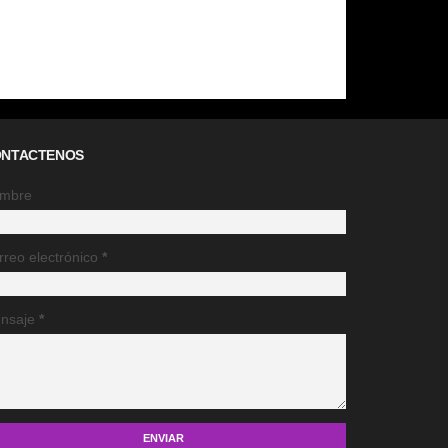
NTACTENOS
mbre
rreo electrónico
*
nsaje
*