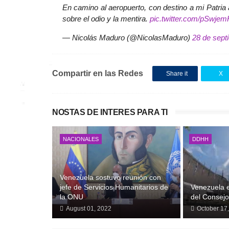
En camino al aeropuerto, con destino a mi Patri
sobre el odio y la mentira.
pic.twitter.com/pSwj
— Nicolás Maduro (@NicolasMaduro)
28 de sept
Compartir en las Redes
Share it
X
NOSTAS DE INTERES PARA TI
NACIONALES
DDHH
Venezuela sostuvo reunión con
jefe de Servicios Humanitarios de
Venezuela 
la ONU
del Consej
August 01, 2022
October 17