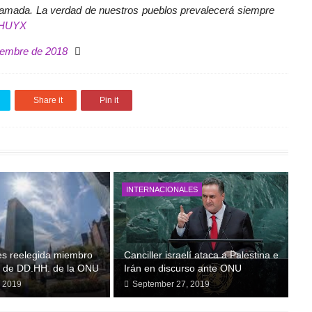
a amada. La verdad de nuestros pueblos prevalecerá siempre
emHUYX
iembre de 2018
Share it
Pin it
INTERNACIONALES
es reelegida miembro
Canciller israelí ataca a Palestina e
o de DD.HH. de la ONU
Irán en discurso ante ONU
, 2019
September 27, 2019