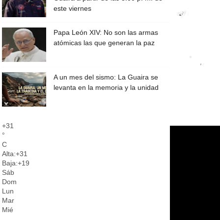
este viernes
Papa León XIV: No son las armas
atómicas las que generan la paz
A un mes del sismo: La Guaira se
levanta en la memoria y la unidad
+
31
°
C
Alta:
+
31
Baja:
+
19
Sáb
Dom
Lun
Mar
Mié