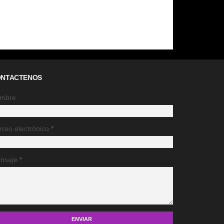
NTACTENOS
mbre
rreo electrónico
*
nsaje
*