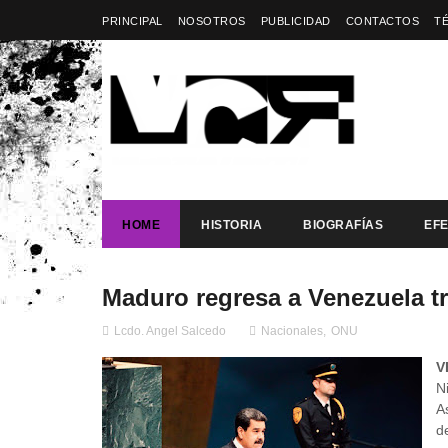
PRINCIPAL
NOSOTROS
PUBLICIDAD
CONTACTOS
T
HOME
HISTORIA
BIOGRAFÍAS
EF
Maduro regresa a Venezuela tr
Lcdo. Angel Salcedo
Nacionales
,
ONU
V
N
A
d