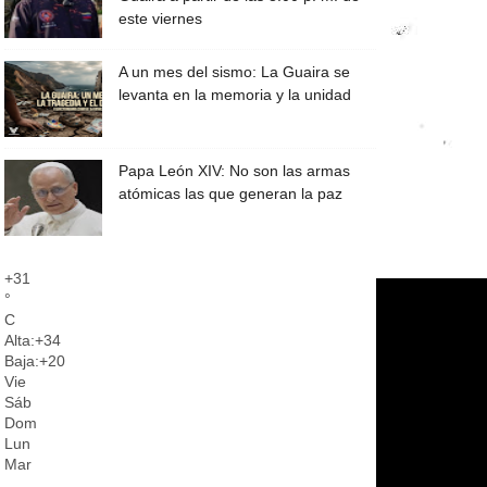
este viernes
A un mes del sismo: La Guaira se
levanta en la memoria y la unidad
Papa León XIV: No son las armas
atómicas las que generan la paz
+
31
°
C
Alta:
+
34
Baja:
+
20
Vie
Sáb
Dom
Lun
Mar