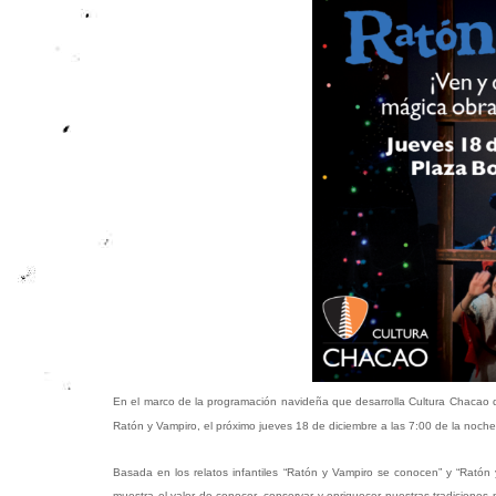
En el marco de la programación navideña que desarrolla Cultura Chacao d
Ratón y Vampiro, el próximo jueves 18 de diciembre a las 7:00 de la noche
Basada en los relatos infantiles “Ratón y Vampiro se conocen” y “Ratón 
muestra el valor de conocer, conservar y enriquecer nuestras tradiciones 