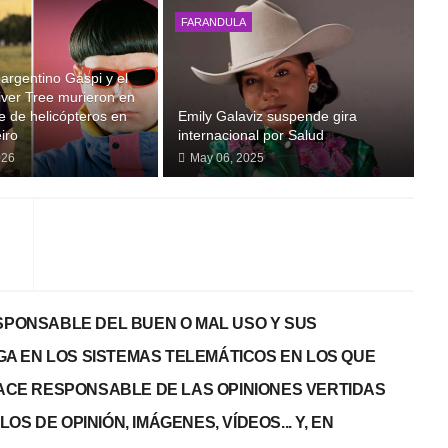
FARANDULA
 argentino Gaspi y el
iver Tree murieron en
e de helicópteros en
Emily Galaviz suspende gira
iro
internacional por Salud
026
May 06, 2025
PONSABLE DEL BUEN O MAL USO Y SUS
GA EN LOS SISTEMAS TELEMÁTICOS EN LOS QUE
 HACE RESPONSABLE DE LAS OPINIONES VERTIDAS
S DE OPINIÓN, IMÁGENES, VÍDEOS... Y, EN