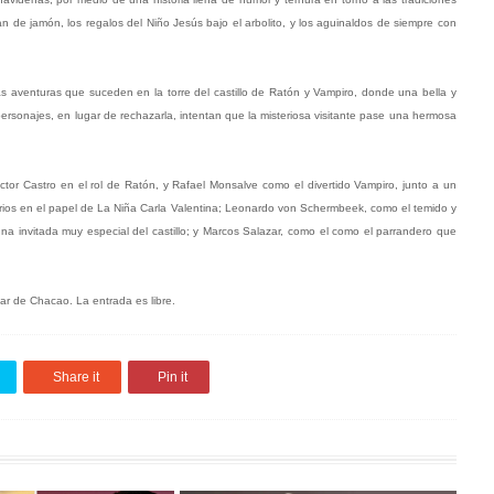
 de jamón, los regalos del Niño Jesús bajo el arbolito, y los aguinaldos de siempre con
as aventuras que suceden en la torre del castillo de Ratón y Vampiro, donde una bella y
rsonajes, en lugar de rechazarla, intentan que la misteriosa visitante pase una hermosa
tor Castro en el rol de Ratón, y Rafael Monsalve como el divertido Vampiro, junto a un
Barrios en el papel de La Niña Carla Valentina; Leonardo von Schermbeek, como el temido y
na invitada muy especial del castillo; y Marcos Salazar, como el como el parrandero que
var de Chacao. La entrada es libre.
Share it
Pin it