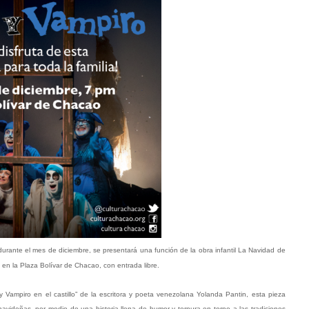
urante el mes de diciembre, se presentará una función de la obra infantil La Navidad de
 en la Plaza Bolívar de Chacao, con entrada libre.
y Vampiro en el castillo” de la escritora y poeta venezolana Yolanda Pantin, esta pieza
navideñas, por medio de una historia llena de humor y ternura en torno a las tradiciones