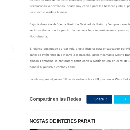
decembrinas venezolanas, donde hay cabida para las hallacas junto al pan
un nuevo invitado a la mesa.
Bajo la dirección de Vyana Preti, La Navidad de Ratón y Vampiro narra l
luminosa dama que ha perdido la memoria llega repentinamente, y estos pe
Nochebuena.
El elenco encargado de dar vida a esta historia está encabezado por Héc
cartel de intérpretes que incluye a la bailarina, actriz y cantante Meche 
amado Fantasma; la cantante y actriz Daniela Martínez una en el rol de u
pondrá al público a cantar y bailar.
La cita es para el jueves 18 de diciembre a las 7:00 p.m., en la Plaza Bolí
Compartir en las Redes
Share it
X
NOSTAS DE INTERES PARA TI