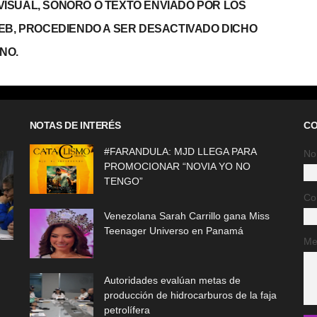
, VISUAL, SONORO O TEXTO ENVIADO POR LOS
WEB, PROCEDIENDO A SER DESACTIVADO DICHO
NO.
NOTAS DE INTERÉS
CO
#FARANDULA: MJD LLEGA PARA
No
PROMOCIONAR “NOVIA YO NO
TENGO”
Co
Venezolana Sarah Carrillo gana Miss
Teenager Universo en Panamá
Me
Autoridades evalúan metas de
producción de hidrocarburos de la faja
petrolífera