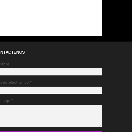
NTACTENOS
mbre
rreo electrónico
*
nsaje
*