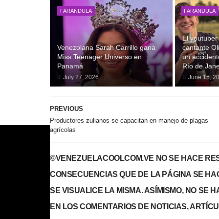
FARANDULA
FARANDULA
El youtuber
Venezolana Sarah Carrillo gana
cantante Ol
Miss Teenager Universo en
un accident
Panamá
Río de Jane
July 27, 2026
June 15, 2
PREVIOUS
Productores zulianos se capacitan en manejo de plagas
©VENEZUELACOOLCOM.VE NO SE HACE RES
CONSECUENCIAS QUE DE LA PÁGINA SE HA
SE VISUALICE LA MISMA. ASÍMISMO, NO SE
EN LOS COMENTARIOS DE NOTICIAS, ARTÍCULO