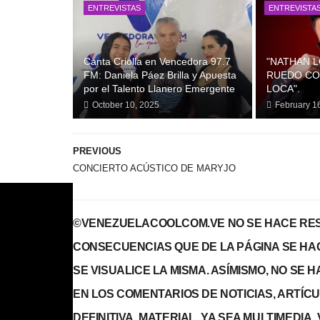
ENTREVISTAS
ENTREVISTA
Canta Criolla en Vencedora 97.7
"NATHAN L
FM: Daniela Páez Brilla y Apuesta
RUEDO CO
por el Talento Llanero Emergente
LOCA".
October 10, 2025
February 1
PREVIOUS
CONCIERTO ACÚSTICO DE MARYJO
©VENEZUELACOOLCOM.VE NO SE HACE RES
CONSECUENCIAS QUE DE LA PÁGINA SE HA
SE VISUALICE LA MISMA. ASÍMISMO, NO SE
EN LOS COMENTARIOS DE NOTICIAS, ARTÍCULO
DEFINITIVA, MATERIAL, YA SEA MULTIMEDIA