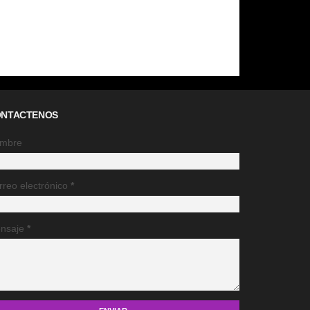
NTACTENOS
mbre
rreo electrónico
*
nsaje
*