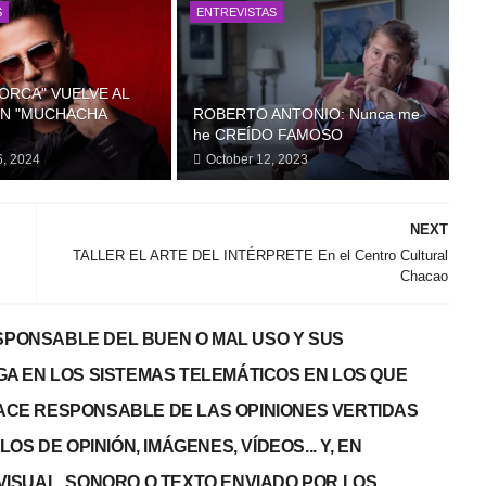
S
ENTREVISTAS
ORCA" VUELVE AL
N "MUCHACHA
ROBERTO ANTONIO: Nunca me
he CREÍDO FAMOSO
6, 2024
October 12, 2023
NEXT
TALLER EL ARTE DEL INTÉRPRETE En el Centro Cultural
Chacao
PONSABLE DEL BUEN O MAL USO Y SUS
GA EN LOS SISTEMAS TELEMÁTICOS EN LOS QUE
 HACE RESPONSABLE DE LAS OPINIONES VERTIDAS
S DE OPINIÓN, IMÁGENES, VÍDEOS... Y, EN
, VISUAL, SONORO O TEXTO ENVIADO POR LOS