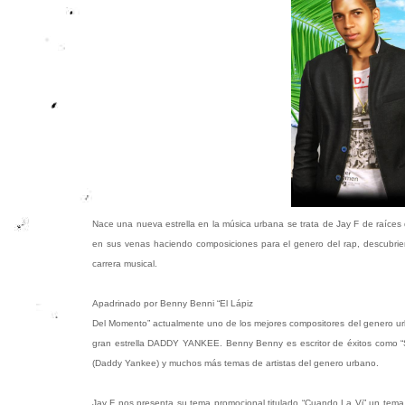
Nace una nueva estrella en la música urbana se trata de Jay F de raíces
en sus venas haciendo composiciones para el genero del rap, descubrie
carrera musical.
Apadrinado por Benny Benni “El Lápiz
Del Momento” actualmente uno de los mejores compositores del genero urb
gran estrella DADDY YANKEE. Benny Benny es escritor de éxitos como “Se 
(Daddy Yankee) y muchos más temas de artistas del genero urbano.
Jay F nos presenta su tema promocional titulado “Cuando La Vi” un tem