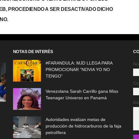
WEB, PROCEDIENDO A SER DESACTIVADO DICHO
NO.
NOTAS DE INTERÉS
CO
#FARANDULA: MJD LLEGA PARA
No
PROMOCIONAR “NOVIA YO NO
TENGO”
Co
Venezolana Sarah Carrillo gana Miss
Teenager Universo en Panamá
Me
Autoridades evalúan metas de
producción de hidrocarburos de la faja
petrolífera