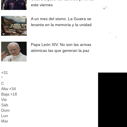
este viernes
A un mes del sismo: La Guaira se
levanta en la memoria y la unidad
Papa León XIV: No son las armas
atómicas las que generan la paz
+
31
°
C
Alta:
+
34
Baja:
+
18
Vie
Sáb
Dom
Lun
Mar