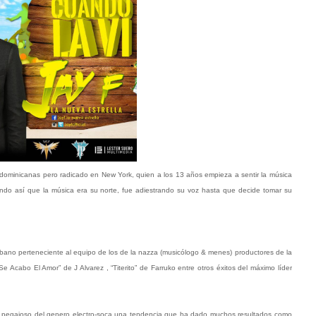
 dominicanas pero radicado en New York, quien a los 13 años empieza a sentir la música
ndo así que la música era su norte, fue adiestrando su voz hasta que decide tomar su
ano perteneciente al equipo de los de la nazza (musicólogo & menes) productores de la
Acabo El Amor” de J Alvarez , “Titerito” de Farruko entre otros éxitos del máximo líder
a pegajoso del genero electro-soca una tendencia que ha dado muchos resultados como