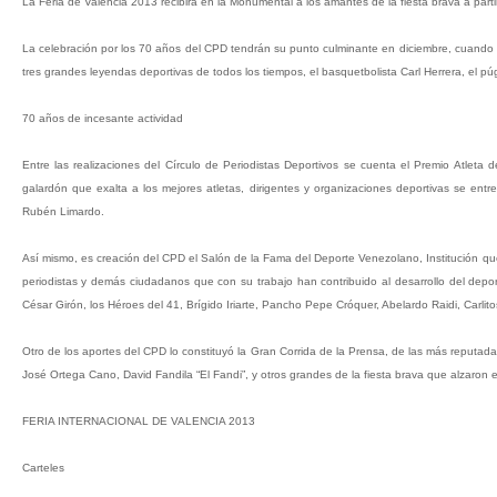
La Feria de Valencia 2013 recibirá en la Monumental a los amantes de la fiesta brava a part
La celebración por los 70 años del CPD tendrán su punto culminante en diciembre, cuando se
tres grandes leyendas deportivas de todos los tiempos, el basquetbolista Carl Herrera, el 
70 años de incesante actividad
Entre las realizaciones del Círculo de Periodistas Deportivos se cuenta el Premio Atlet
galardón que exalta a los mejores atletas, dirigentes y organizaciones deportivas se entr
Rubén Limardo.
Así mismo, es creación del CPD el Salón de la Fama del Deporte Venezolano, Institución que
periodistas y demás ciudadanos que con su trabajo han contribuido al desarrollo del depor
César Girón, los Héroes del 41, Brígido Iriarte, Pancho Pepe Cróquer, Abelardo Raidi, Carli
Otro de los aportes del CPD lo constituyó la Gran Corrida de la Prensa, de las más reputadas
José Ortega Cano, David Fandila “El Fandi”, y otros grandes de la fiesta brava que alzaron e
FERIA INTERNACIONAL DE VALENCIA 2013
Carteles