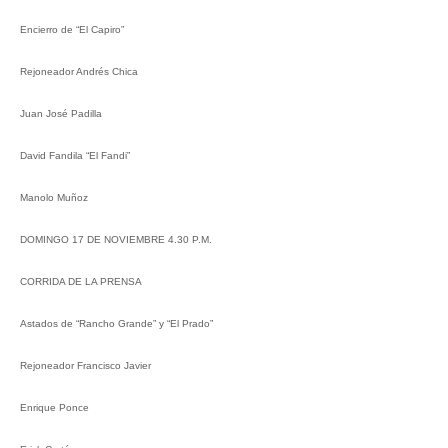
Encierro de “El Capiro”
Rejoneador Andrés Chica
Juan José Padilla
David Fandila “El Fandi”
Manolo Muñoz
DOMINGO 17 DE NOVIEMBRE 4.30 P.M.
CORRIDA DE LA PRENSA
Astados de “Rancho Grande” y “El Prado”
Rejoneador Francisco Javier
Enrique Ponce