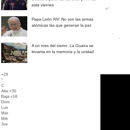
este viernes
Papa León XIV: No son las armas
atómicas las que generan la paz
A un mes del sismo: La Guaira se
levanta en la memoria y la unidad
+
29
°
C
Alta:
+
30
Baja:
+
18
Dom
Lun
Mar
Mié
Jue