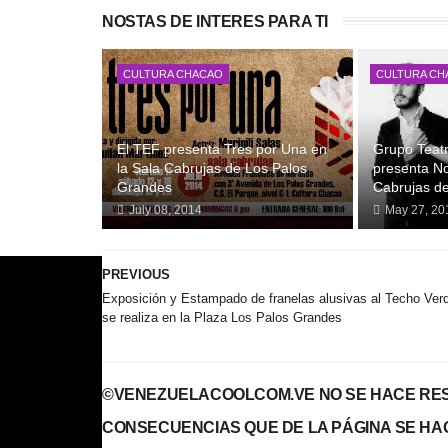
NOSTAS DE INTERES PARA TI
CULTURA CHACAO
CULTURA CH
El TEF presenta Tres por Una en
Grupo Teat
la Sala Cabrujas de Los Palos
presenta No
Grandes
Cabrujas d
July 08, 2014
May 27, 20
PREVIOUS
Exposición y Estampado de franelas alusivas al Techo Ver
se realiza en la Plaza Los Palos Grandes
©VENEZUELACOOLCOM.VE NO SE HACE RES
CONSECUENCIAS QUE DE LA PÁGINA SE HA