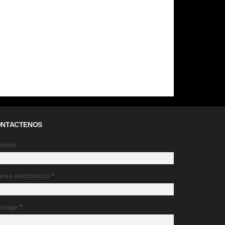
NTACTENOS
mbre
rreo electrónico
*
nsaje
*