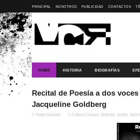
PRINCIPAL
NOSOTROS
PUBLICIDAD
CONTACTOS
T
HOME
HISTORIA
BIOGRAFÍAS
EF
Recital de Poesía a dos voces
Jacqueline Goldberg
Ángel Salcedo
Cultura Chacao
,
Noticias
,
recital
,
Sala 