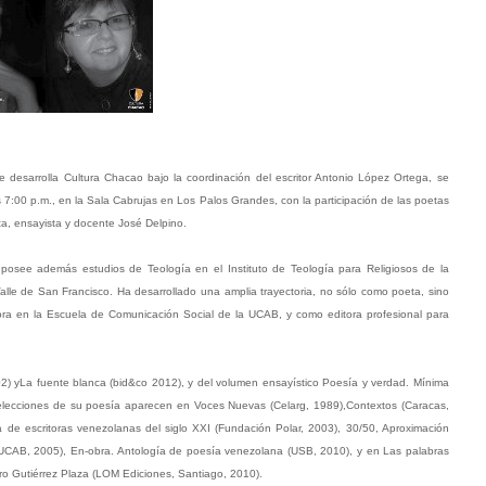
 desarrolla Cultura Chacao bajo la coordinación del escritor Antonio López Ortega, se
s 7:00 p.m., en la Sala Cabrujas en Los Palos Grandes, con la participación de las poetas
a, ensayista y docente José Delpino.
 posee además estudios de Teología en el Instituto de Teología para Religiosos de la
alle de San Francisco. Ha desarrollado una amplia trayectoria, no sólo como poeta, sino
sora en la Escuela de Comunicación Social de la UCAB, y como editora profesional para
) yLa fuente blanca (bid&co 2012), y del volumen ensayístico Poesía y verdad. Mínima
selecciones de su poesía aparecen en Voces Nuevas (Celarg, 1989),Contextos (Caracas,
ica de escritoras venezolanas del siglo XXI (Fundación Polar, 2003), 30/50, Aproximación
(UCAB, 2005), En-obra. Antología de poesía venezolana (USB, 2010), y en Las palabras
ro Gutiérrez Plaza (LOM Ediciones, Santiago, 2010).