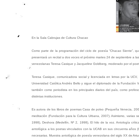
En la Sala Cabrujas de Cultura Chacao
Como parte de la programación del ciclo de poesía “Chacao Siente”, que
presentará un recital a dos voces el próximo martes 24 de septiembre a la
venezolanas Teresa Casique y Jacqueline Goldberg, moderado por el poet
Teresa Casique, comunicadora social y licenciada en letras por la UCV,
Universidad Católica Andrés Bello y sigue el diplomado de la Fundación V
también como periodista en los principales diarios del país, como profe
distintas instituciones.
Es autora de los libros de poemas Casa de polvo (Pequeña Venecia, 2002
meditación (Fundación para la Cultura Urbana, 2007). Asimismo, varias 
1998), Deshora (Medellín, Nº 2, 1998), El hilo de la voz. Antología crít
antológica a los poetas vinculados con la UCAB en sus cincuenta años 
necesarias. Muestra antológica de poesía venezolana del siglo XX de Artu