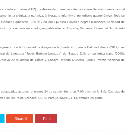
enciada en Letras (LUZ), ha desarrollado una importante carrera literaria durante la cual
monio, la crónica, la narrativa, la literatura infantil y el periodismo gastronómico. Toda su
diciones Equinoccio, 2007); y en 2011 publicó Postales negras (Ediciones Sociedad de
incluido y reseñado en antologías publicadas en España, Rumania, Corea del Sur, Puerto
nsgenérico de la Sociedad de Amigos de la Fundación para la Cultura Urbana (2012) con
onal de Literatura "Jesús Enrique Lossada" del Estado Zulia en su única clase (2008);
Ensayo de la Bienal de Crítica y Ensayo Roberto Guevara (2001); Premio Nacional de
as destacadas autoras, el martes 24 de septiembre a las 7:00 p.m., en la Sala Cabrujas de
ida de los Palos Grandes, CC. El Parque, Nivel C-1. La entrada es gratis.
Share it
Pin it