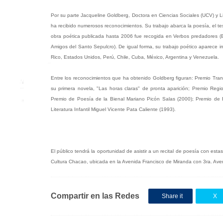
Por su parte Jacqueline Goldberg, Doctora en Ciencias Sociales (UCV) y Lic
ha recibido numerosos reconocimientos. Su trabajo abarca la poesía, el testi
obra poética publicada hasta 2006 fue recogida en Verbos predadores (E
Amigos del Santo Sepulcro). De igual forma, su trabajo poético aparece 
Rico, Estados Unidos, Perú, Chile, Cuba, México, Argentina y Venezuela.
Entre los reconocimientos que ha obtenido Goldberg figuran: Premio Tra
su primera novela, "Las horas claras" de pronta aparición; Premio Regi
Premio de Poesía de la Bienal Mariano Picón Salas (2000); Premio de 
Literatura Infantil Miguel Vicente Pata Caliente (1993).
El público tendrá la oportunidad de asistir a un recital de poesía con est
Cultura Chacao, ubicada en la Avenida Francisco de Miranda con 3ra. Aven
Compartir en las Redes
Share it
X