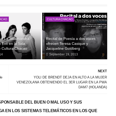
ACAO
CULTURA CHACAO
ral La Salamandra
Recital de Poesía a dos voces
 Exit en la Sala
ofrecen Teresa Casique y
e Cultura Chacao
Jacqueline Goldberg
14
September 19, 2013
NEXT
de
YOLI DE BRENDT DEJA EN ALTO A LA MUJER
VENEZOLANA OBTENIENDO EL 3ER LUGAR EN LA PWA
DAM7 (HOLANDA)
PONSABLE DEL BUEN O MAL USO Y SUS
GA EN LOS SISTEMAS TELEMÁTICOS EN LOS QUE