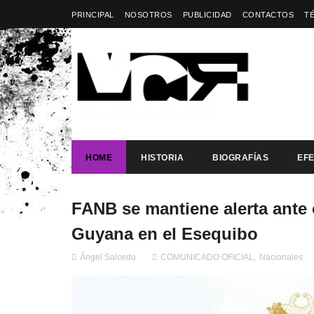
PRINCIPAL
NOSOTROS
PUBLICIDAD
CONTACTOS
T
HOME
HISTORIA
BIOGRAFÍAS
EF
FANB se mantiene alerta ante 
Guyana en el Esequibo
Ángel Salcedo
COMUNICADO OFICIAL
,
Nacionales