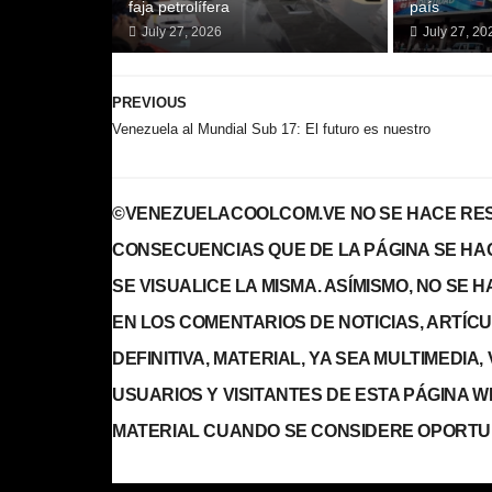
faja petrolífera
país
July 27, 2026
July 27, 20
PREVIOUS
Venezuela al Mundial Sub 17: El futuro es nuestro
©VENEZUELACOOLCOM.VE NO SE HACE RES
CONSECUENCIAS QUE DE LA PÁGINA SE HA
SE VISUALICE LA MISMA. ASÍMISMO, NO SE
EN LOS COMENTARIOS DE NOTICIAS, ARTÍCULO
DEFINITIVA, MATERIAL, YA SEA MULTIMEDIA
USUARIOS Y VISITANTES DE ESTA PÁGINA 
MATERIAL CUANDO SE CONSIDERE OPORTU