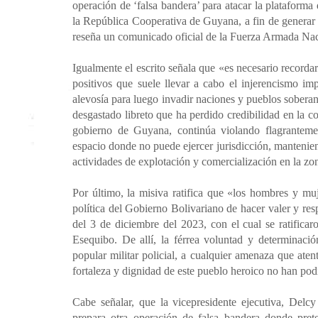
operación de ‘falsa bandera’ para atacar la plataform
la República Cooperativa de Guyana, a fin de generar c
reseña un comunicado oficial de la Fuerza Armada Na
Igualmente el escrito señala que «es necesario recorda
positivos que suele llevar a cabo el injerencismo imp
alevosía para luego invadir naciones y pueblos sobera
desgastado libreto que ha perdido credibilidad en la c
gobierno de Guyana, continúa violando flagranteme
espacio donde no puede ejercer jurisdicción, mantenie
actividades de explotación y comercialización en la zo
Por último, la misiva ratifica que «los hombres y muj
política del Gobierno Bolivariano de hacer valer y r
del 3 de diciembre del 2023, con el cual se ratificaro
Esequibo. De allí, la férrea voluntad y determinaci
popular militar policial, a cualquier amenaza que aten
fortaleza y dignidad de este pueblo heroico no han pod
Cabe señalar, que la vicepresidente ejecutiva, Del
prepara otra operación de falsa bandera donde pre