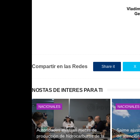
Compartir en las Redes
Share it
X
NOSTAS DE INTERES PARA TI
NACIONALES
NACIONALES
Autoridades evalúan metas de
Saime ajust
producción de hidrocarburos de la
de atención 