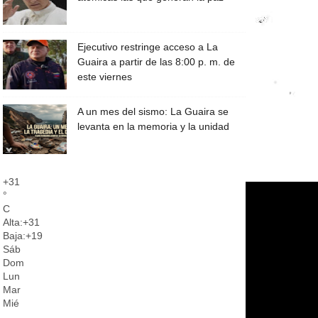
Ejecutivo restringe acceso a La
Guaira a partir de las 8:00 p. m. de
este viernes
A un mes del sismo: La Guaira se
levanta en la memoria y la unidad
+
31
°
C
Alta:
+
31
Baja:
+
19
Sáb
Dom
Lun
Mar
Mié