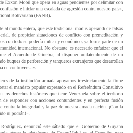
a de Exxon Mobil que opera en aguas pendientes por delimitar con
onfusión e iniciar una escalada de agresión contra nuestro país»,
cional Bolivariana (FANB).
rle al mundo entero, que este tradicional modus operandi de falsos
erial, de propiciar situaciones de conflicto con premeditación y
nos con todo su poderío militar y económico, ya forma parte de un
omunidad internacional. No obstante, es necesario enfatizar que el
nte el Acuerdo de Ginebra, al disponer unilateralmente de un
ndo buques de perforación y tanqueros extranjeros que desarrollan
na en controversia».
eres de la institución armada apoyamos irrestrictamente la firme
espetar el mandato popular expresado en el Referéndum Consultivo
n los derechos históricos que tiene Venezuela sobre el territorio
ón de responder con acciones contundentes y en perfecta fusión
te contra la integridad y la paz de nuestra amada nación. ¡Con la
ido ni podrán!».
cy Rodríguez, denunció este sábado que el Gobierno de Guyana
tende atacar la plataforma de ExxonMobil en el Esequibo para